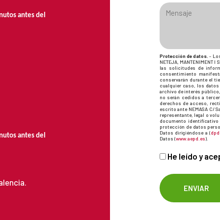
nutos antes del
Protección de datos.
- Los
NETEJA, MANTENIMENT I SER
las solicitudes de inform
consentimiento manifest
conservarán durante el ti
cualquier caso, los datos
archivo de interés público,
no serán cedidos a tercer
derechos de acceso, recti
escrito ante NEMASA C/ Sa
representante, legal o vol
documento identificativo
protección de datos perso
Datos dirigiéndose a (
dpd
nutos antes del
Datos (
www.aepd.es
).
He leído y ace
alencia.