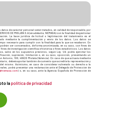
 datos de carácter personal serán tratados, en calidad de responsable, por
VICIS DE MISLATA S.A (en adelante, NEMASA) con la finalidad de gestionar
ación. La base jurídica de licitud o legitimación del tratamiento es el
ado mediante la cumplimentación y envío de los datos. Los datos se
empo necesario para cumplir con la finalidad para la que se recabaron. En
 podrán ser conservados, de forma anonimizada, en su caso, con fines de
 fines de investigación científica e histórica o fines estadísticos. Los datos
os, salvo en los supuestos previstos, según Ley. Ud. podrá ejercitar los
ficación, supresión, limitación o, en su caso, oposición, presentando un
n Antonio, 100, 46920 Mislata (Valencia). En caso de que actuara mediante
untario, deberá aportar también documento que acredite la representación y
 del mismo. Asimismo, en caso de considerar vulnerado su derecho a la
nales, podrá presentar una reclamación ante el Delegado de Protección de
@nemasa.com
) o, en su caso, ante la Agencia Española de Protección de
pto la
política de privacidad