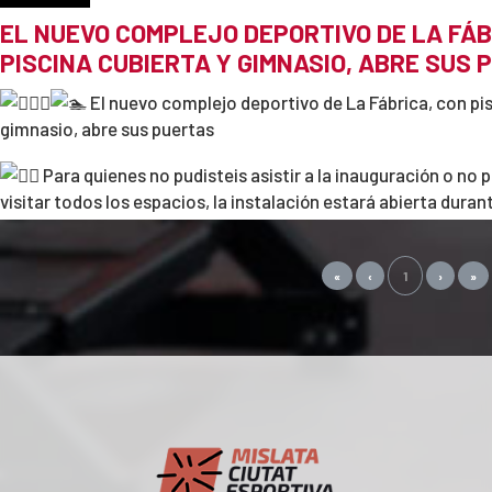
EL NUEVO COMPLEJO DEPORTIVO DE LA FÁB
PISCINA CUBIERTA Y GIMNASIO, ABRE SUS 
El nuevo complejo deportivo de La Fábrica, con pis
gimnasio, abre sus puertas
Para quienes no pudisteis asistir a la inauguración o no p
visitar todos los espacios, la instalación estará abierta duran
para que podáis visitarla y obtener toda la información sobre 
horarios, precios, inscripciones...
«
‹
1
›
»
De lunes a viernes de 9 a 14h y de 17 a 21h
Un nuevo espacio pensado para ti, ¡ven a conocerlo!
https://www.facebook.com/AjuntamentDeMislata/videos