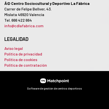
Â© Centro Sociocultural y Deportivo La Fábrica
Carrer de Felipe Bellver, 43.
Mislata 46920 Valencia
Tel. 666 422 664
info@cdlafabrica.com
LEGALIDAD
Aviso legal
Política de privacidad
Política de cookies
Política de contratación
Software de gestión de centros deportivos
Las cookies de este sitio web se usan para personalizar el
contenido y los anuncios, ofrecer funciones de redes sociales
y analizar el tráfico. Además, compartimos información