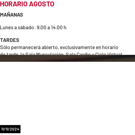
HORARIO AGOSTO
MAÑANAS
Lunes a sábado: 9.00 a 14.00 h.
TARDES
Sólo permanecerá abierto, exclusivamente en horario
de tarde, la Sala Musculación, Sala Cardio y Ciclo Virtual.
Lunes a viernes: 16.00 a 21.00 h.
Recordar que como siempre es necesario abandonar las
actividades deportivas 30 min antes del cierre.
DÍAS DE CIERRE DE LA INSTALACIÓN
Sábado 15 de agosto (festivo nacional)
11/11/2024