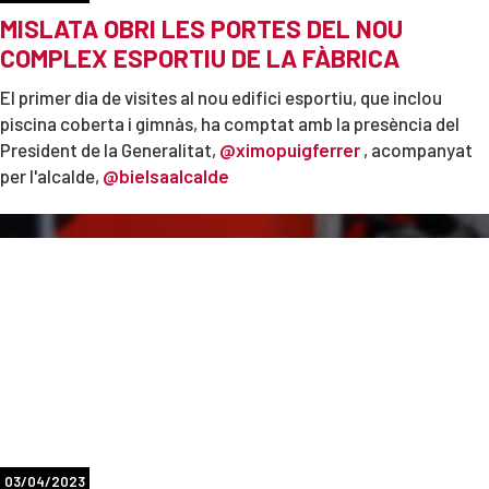
MISLATA OBRI LES PORTES DEL NOU
COMPLEX ESPORTIU DE LA FÀBRICA
El primer dia de visites al nou edifici esportiu, que inclou
piscina coberta i gimnàs, ha comptat amb la presència del
President de la Generalitat,
@ximopuigferrer
, acompanyat
per l'alcalde,
@bielsaalcalde
Les instal·lacions, que començaran a prestar ple servei en les
pròximes setmanes, compten amb una superfície de 15.000
metres quadrats, que alberga sales de musculació, fitness,
entrenament en grup, zones de cardio, un espai infantil, i
zona de cafeteria. D'aquesta manera, es completa La Fàbrica
com el centre municipal de serveis més important de Mislata.
03/04/2023